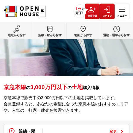
会員登録
ログイン
メニュー
地域から探す
沿線・駅から探す
地図から探す
通勤・通学から探す
京急本線
3,000万円以下
土地
の
の
購入情報
京急本線で販売中の3,000万円以下の土地を掲載しています。
会員登録すると、あなたの希望に合った京急本線のおすすめエリア
や、人気の一軒家・建売を検索できます。
沿線・駅
変更