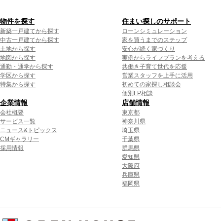
物件を探す
住まい探しのサポート
新築一戸建てから探す
ローンシミュレーション
中古一戸建てから探す
家を買うまでのステップ
土地から探す
安心が続く家づくり
地図から探す
実例からライフプランを考える
通勤・通学から探す
共働き子育て世代を応援
学区から探す
営業スタッフを上手に活用
特集から探す
初めての家探し相談会
個別FP相談
企業情報
店舗情報
会社概要
東京都
サービス一覧
神奈川県
ニュース&トピックス
埼玉県
CMギャラリー
千葉県
採用情報
群馬県
愛知県
大阪府
兵庫県
福岡県