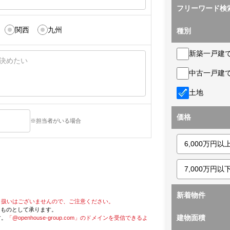
フリーワード検
関西
九州
種別
新築一戸建
中古一戸建
土地
価格
※担当者がいる場合
新着物件
り扱いはございませんので、ご注意ください。
たものとして承ります。
建物面積
す。
「@openhouse-group.com」のドメインを受信できるよ