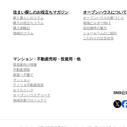
住まい探しのお役立ちマガジン
オープンハウスについて
家と暮らしのコラム
オープンハウスの家づくり
購入お役立ちコラム
地域ビルダーNo.1
購入体験記
自社物件の魅力
地域のコラム
ショールームのご紹介
こだわりの注文住宅
マンション・不動産売却・投資用・他
投資家向け情報
不動産買取
新築一戸建て
マンション
アメリカ不動産投資
おうちリンク
SNS
オープンハウスアリーナ
地域共創プロジェクト