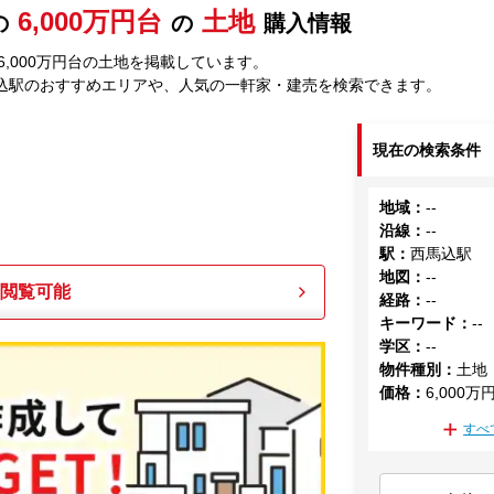
6,000万円台
土地
の
の
購入情報
,000万円台の土地を掲載しています。
込駅のおすすめエリアや、人気の一軒家・建売を検索できます。
現在の検索条件
地域
：
--
沿線
：
--
駅
：
西馬込駅
地図
：
--
も閲覧可能
経路
：
--
キーワード
：
--
学区
：
--
物件種別
：
土地
価格
：
6,000万
すべ