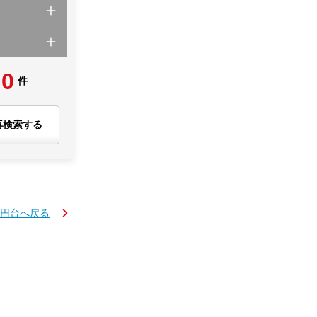
0
件
再検索する
万円台へ戻る