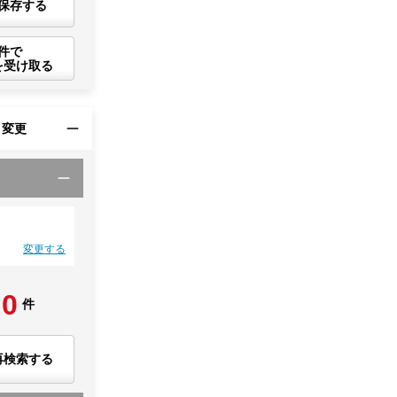
保存する
件で
を受け取る
・変更
変更する
0
件
再検索する