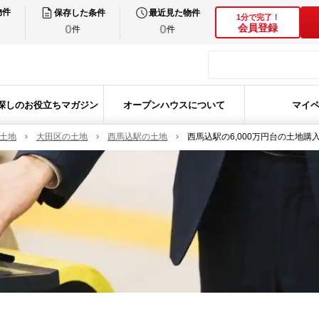
物件
保存した条件
最近見た物件
1分で完了！
0
0
会員登録
件
件
探しのお役立ちマガジン
オープンハウスについて
マイ
の土地
大田区の土地
西馬込駅の土地
西馬込駅の6,000万円台の土地購