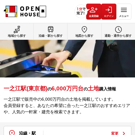
会員登録
ログイン
メニュー
地域から探す
沿線・駅から探す
地図から探す
通勤・通学から探す
一之江駅(東京都)
6,000万円台
土地
の
の
購入情報
一之江駅で販売中の6,000万円台の土地を掲載しています。
会員登録すると、あなたの希望に合った一之江駅のおすすめエリア
や、人気の一軒家・建売を検索できます。
沿線・駅
変更