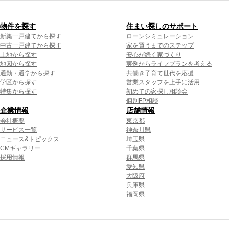
物件を探す
住まい探しのサポート
新築一戸建てから探す
ローンシミュレーション
中古一戸建てから探す
家を買うまでのステップ
土地から探す
安心が続く家づくり
地図から探す
実例からライフプランを考える
通勤・通学から探す
共働き子育て世代を応援
学区から探す
営業スタッフを上手に活用
特集から探す
初めての家探し相談会
個別FP相談
企業情報
店舗情報
会社概要
東京都
サービス一覧
神奈川県
ニュース&トピックス
埼玉県
CMギャラリー
千葉県
採用情報
群馬県
愛知県
大阪府
兵庫県
福岡県