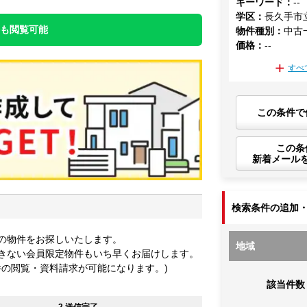
キーワード
：
--
学区
：
長久手市
件も閲覧可能
物件種別
：
中古
価格
：
--
すべ
この条件で
この条
新着メール
検索条件の追加
の物件をお探しいたします。
地域
きない会員限定物件もいち早くお届けします。
件の閲覧・資料請求が可能になります。)
該当件数