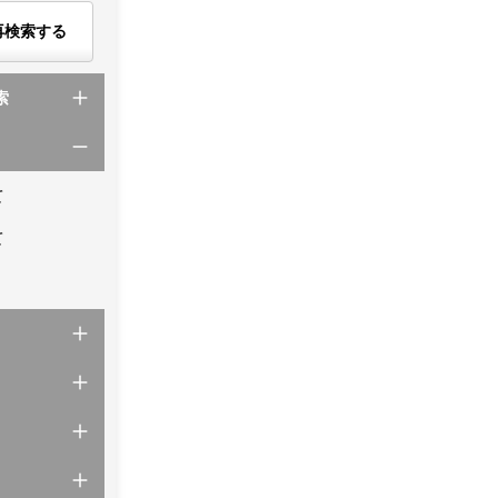
再検索する
索
て
て