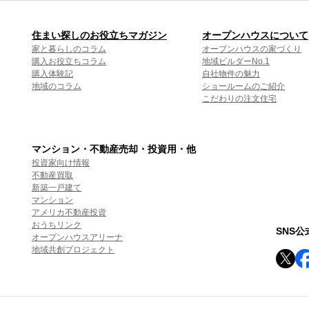
住まい探しのお役立ちマガジン
オープンハウスについて
家と暮らしのコラム
オープンハウスの家づくり
購入お役立ちコラム
地域ビルダーNo.1
購入体験記
自社物件の魅力
地域のコラム
ショールームのご紹介
こだわりの注文住宅
マンション・不動産売却・投資用・他
投資家向け情報
不動産買取
新築一戸建て
マンション
アメリカ不動産投資
おうちリンク
SNS
オープンハウスアリーナ
地域共創プロジェクト