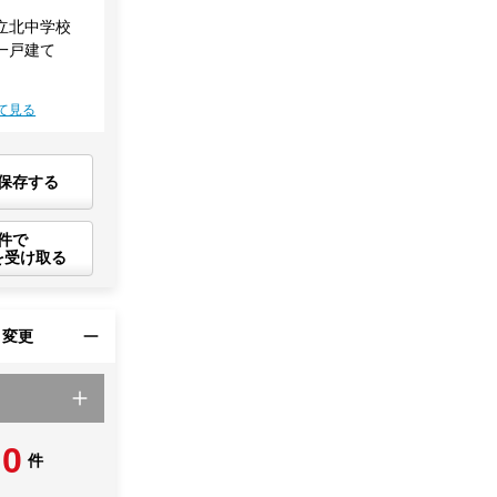
立北中学校
一戸建て
て見る
保存する
件で
を受け取る
・変更
0
件