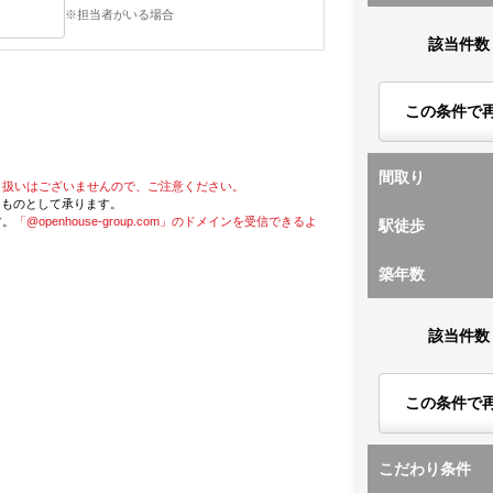
※担当者がいる場合
該当件数
この条件で
間取り
り扱いはございませんので、ご注意ください。
たものとして承ります。
す。
「@openhouse-group.com」のドメインを受信できるよ
駅徒歩
築年数
該当件数
この条件で
こだわり条件