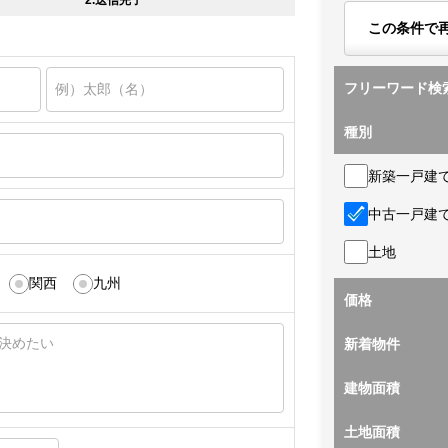
2.送信完了
この条件で
フリーワード検
種別
新築一戸建
中古一戸建
土地
関西
九州
価格
新着物件
建物面積
土地面積