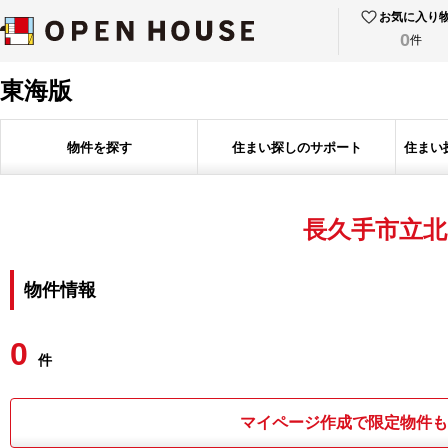
お気に入り
0
件
東海版
物件を探す
住まい探しのサポート
住まい
長久手市立北
物件情報
0
件
マイページ作成で限定物件