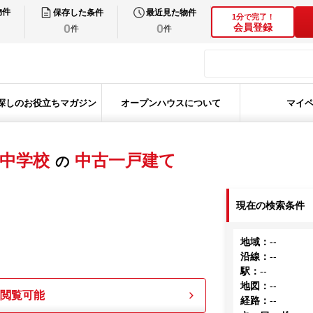
物件
保存した条件
最近見た物件
1分で完了！
0
0
会員登録
件
件
探しのお役立ちマガジン
オープンハウスについて
マイ
中学校
中古一戸建て
の
現在の検索条件
地域
：
--
沿線
：
--
駅
：
--
地図
：
--
も閲覧可能
経路
：
--