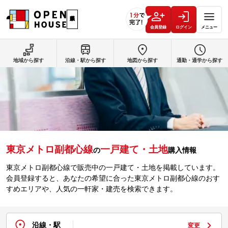
会員登録
ログイン
メニュー
地域から探す
沿線・駅から探す
地図から探す
通勤・通学から探す
東京メトロ副都心線
一戸建て・土地
の
購入情報
東京メトロ副都心線で販売中の一戸建て・土地を掲載しています。
会員登録すると、あなたの希望に合った東京メトロ副都心線のおす
すめエリアや、人気の一軒家・建売を検索できます。
沿線・駅
変更