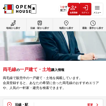
会員登録
ログイン
メニュー
地域から探す
沿線・駅から探す
地図から探す
通勤・通学から探す
両毛線
一戸建て・土地
の
購入情報
両毛線で販売中の一戸建て・土地を掲載しています。
会員登録すると、あなたの希望に合った両毛線のおすすめエリア
や、人気の一軒家・建売を検索できます。
沿線・駅
変更