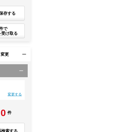
保存する
件で
を受け取る
・変更
変更する
0
件
再検索する