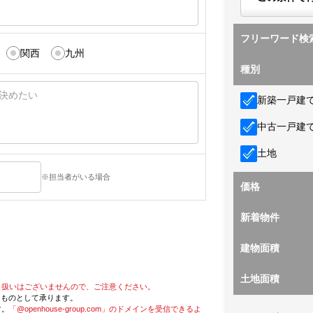
フリーワード検
関西
九州
種別
新築一戸建
中古一戸建
土地
※担当者がいる場合
価格
新着物件
建物面積
土地面積
り扱いはございませんので、ご注意ください。
たものとして承ります。
す。
「@openhouse-group.com」のドメインを受信できるよ