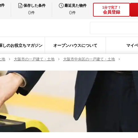
物件
保存した条件
最近見た物件
1分で完了！
0
0
会員登録
件
件
探しのお役立ちマガジン
オープンハウスについて
マイ
土地
大阪市の一戸建て・土地
大阪市中央区の一戸建て・土地