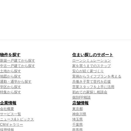
物件を探す
住まい探しのサポート
新築一戸建てから探す
ローンシミュレーション
中古一戸建てから探す
家を買うまでのステップ
土地から探す
安心が続く家づくり
地図から探す
実例からライフプランを考える
通勤・通学から探す
共働き子育て世代を応援
学区から探す
営業スタッフを上手に活用
特集から探す
初めての家探し相談会
個別FP相談
企業情報
店舗情報
会社概要
東京都
サービス一覧
神奈川県
ニュース&トピックス
埼玉県
CMギャラリー
千葉県
採用情報
群馬県