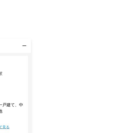
駅
一戸建て、中
地
て見る