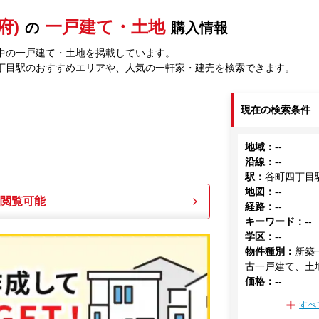
府)
一戸建て・土地
の
購入情報
中の一戸建て・土地を掲載しています。
丁目駅のおすすめエリアや、人気の一軒家・建売を検索できます。
現在の検索条件
地域
：
--
沿線
：
--
駅
：
谷町四丁目
地図
：
--
も閲覧可能
経路
：
--
キーワード
：
--
学区
：
--
物件種別
：
新築
古一戸建て、土
価格
：
--
すべ