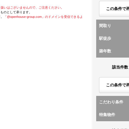
り扱いはございませんので、ご注意ください。
この条件で
たものとして承ります。
す。
「@openhouse-group.com」のドメインを受信できるよ
間取り
駅徒歩
築年数
該当件数
この条件で
こだわり条件
特集物件