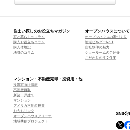
住まい探しのお役立ちマガジン
オープンハウスについて
家と暮らしのコラム
オープンハウスの家づくり
購入お役立ちコラム
地域ビルダーNo.1
購入体験記
自社物件の魅力
地域のコラム
ショールームのご紹介
こだわりの注文住宅
マンション・不動産売却・投資用・他
投資家向け情報
不動産買取
新築一戸建て
マンション
アメリカ不動産投資
おうちリンク
SNS
オープンハウスアリーナ
地域共創プロジェクト