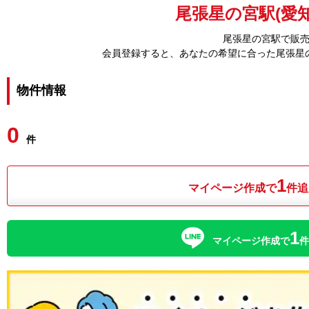
尾張星の宮駅(愛知
尾張星の宮駅で販
会員登録すると、あなたの希望に合った尾張星
物件情報
0
件
1
マイページ作成で
件追
1
マイページ作成で