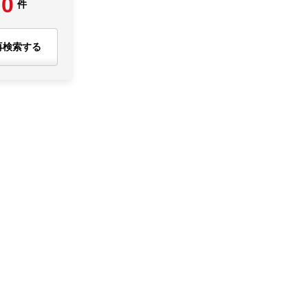
0
件
再検索する