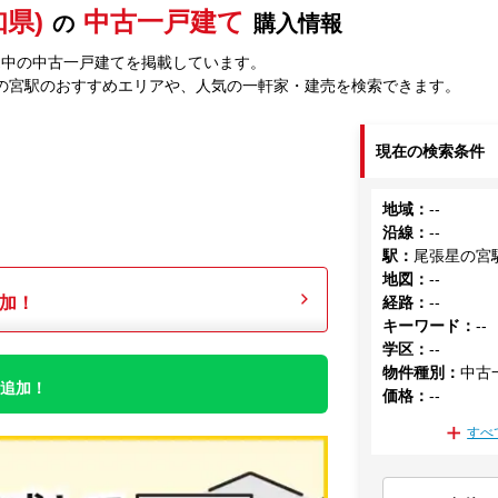
県)
中古一戸建て
の
購入情報
売中の中古一戸建てを掲載しています。
の宮駅のおすすめエリアや、人気の一軒家・建売を検索できます。
現在の検索条件
地域
：
--
沿線
：
--
駅
：
尾張星の宮
地図
：
--
加！
経路
：
--
キーワード
：
--
学区
：
--
物件種別
：
中古
件追加！
価格
：
--
すべ