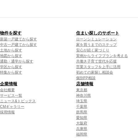
物件を探す
住まい探しのサポート
新築一戸建てから探す
ローンシミュレーション
中古一戸建てから探す
家を買うまでのステップ
土地から探す
安心が続く家づくり
地図から探す
実例からライフプランを考える
通勤・通学から探す
共働き子育て世代を応援
学区から探す
営業スタッフを上手に活用
特集から探す
初めての家探し相談会
個別FP相談
企業情報
店舗情報
会社概要
東京都
サービス一覧
神奈川県
ニュース&トピックス
埼玉県
CMギャラリー
千葉県
採用情報
群馬県
愛知県
大阪府
兵庫県
福岡県