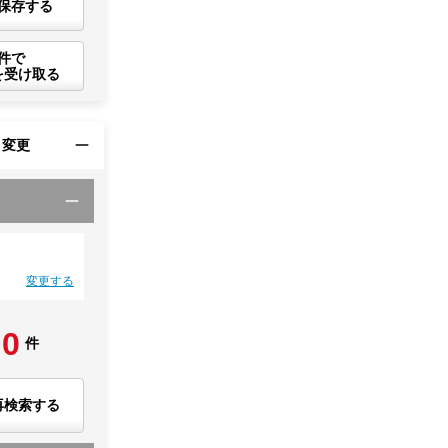
保存する
件で
を受け取る
・変更
変更する
0
件
再検索する