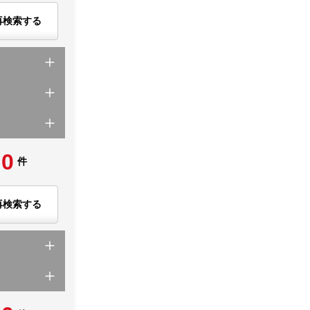
再検索する
0
件
再検索する