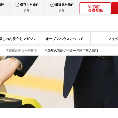
物件
保存した条件
最近見た物件
1分で完了！
0
0
会員登録
件
件
探しのお役立ちマガジン
オープンハウスについて
マイ
清須市の中古一戸建て
尾張星の宮駅の中古一戸建て購入情報