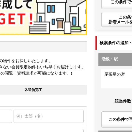
この条件で
この条
新着メール
検索条件の追加
沿線・駅
の物件をお探しいたします。
きない会員限定物件もいち早くお届けします。
件の閲覧・資料請求が可能になります。)
尾張星の宮
2.送信完了
該当件数
この条件で