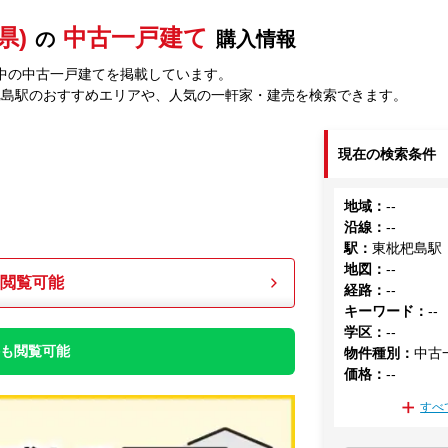
県)
中古一戸建て
の
購入情報
中の中古一戸建てを掲載しています。
杷島駅のおすすめエリアや、人気の一軒家・建売を検索できます。
現在の検索条件
地域
：
--
沿線
：
--
駅
：
東枇杷島駅
地図
：
--
も閲覧可能
経路
：
--
キーワード
：
--
学区
：
--
件も閲覧可能
物件種別
：
中古
価格
：
--
すべ