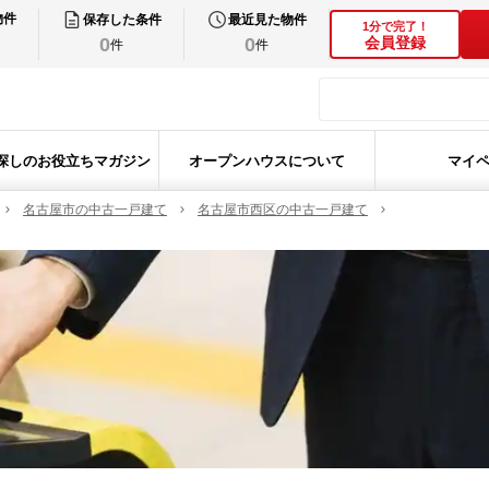
物件
保存した条件
最近見た物件
1分で完了！
0
0
会員登録
件
件
探しのお役立ちマガジン
オープンハウスについて
マイ
名古屋市の中古一戸建て
名古屋市西区の中古一戸建て