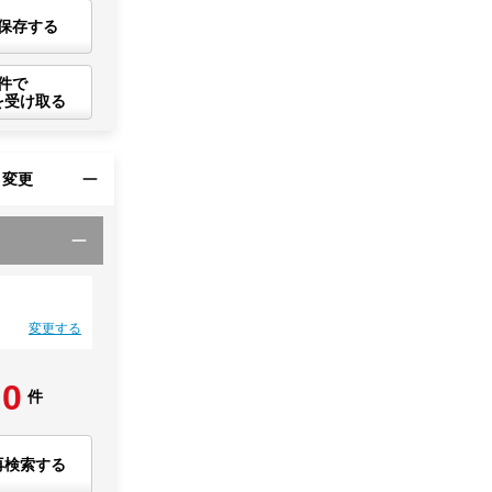
保存する
件で
を受け取る
・変更
変更する
0
件
再検索する