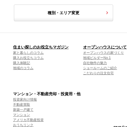
種別・エリア変更
住まい探しのお役立ちマガジン
オープンハウスについて
家と暮らしのコラム
オープンハウスの家づくり
購入お役立ちコラム
地域ビルダーNo.1
購入体験記
自社物件の魅力
地域のコラム
ショールームのご紹介
こだわりの注文住宅
マンション・不動産売却・投資用・他
投資家向け情報
不動産買取
新築一戸建て
マンション
アメリカ不動産投資
おうちリンク