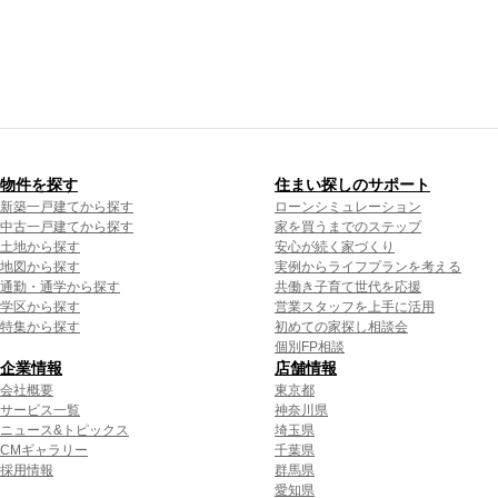
物件を探す
住まい探しのサポート
新築一戸建てから探す
ローンシミュレーション
中古一戸建てから探す
家を買うまでのステップ
土地から探す
安心が続く家づくり
地図から探す
実例からライフプランを考える
通勤・通学から探す
共働き子育て世代を応援
学区から探す
営業スタッフを上手に活用
特集から探す
初めての家探し相談会
個別FP相談
企業情報
店舗情報
会社概要
東京都
サービス一覧
神奈川県
ニュース&トピックス
埼玉県
CMギャラリー
千葉県
採用情報
群馬県
愛知県