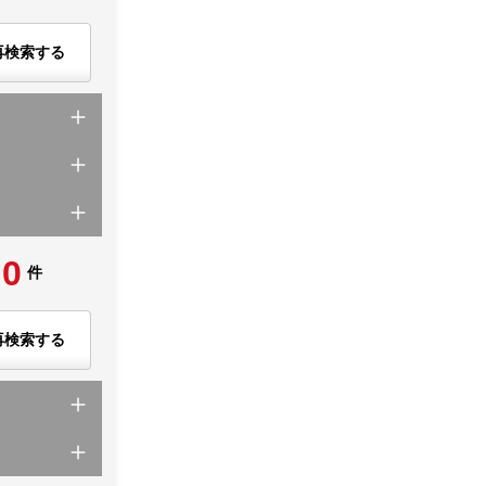
再検索する
0
件
再検索する