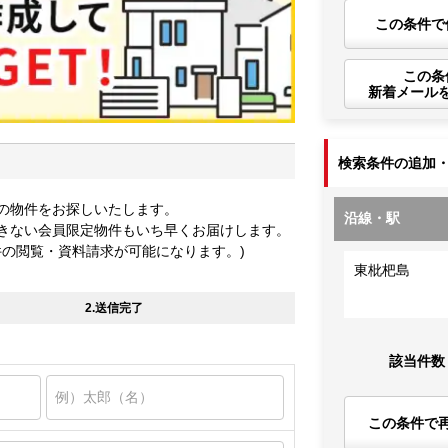
この条件で
この条
新着メール
検索条件の追加
の物件をお探しいたします。
沿線・駅
きない会員限定物件もいち早くお届けします。
件の閲覧・資料請求が可能になります。)
東枇杷島
2.送信完了
該当件数
この条件で