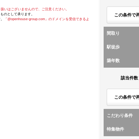
り扱いはございませんので、ご注意ください。
たものとして承ります。
この条件で
す。
「@openhouse-group.com」のドメインを受信できるよ
間取り
駅徒歩
築年数
該当件数
この条件で
こだわり条件
特集物件