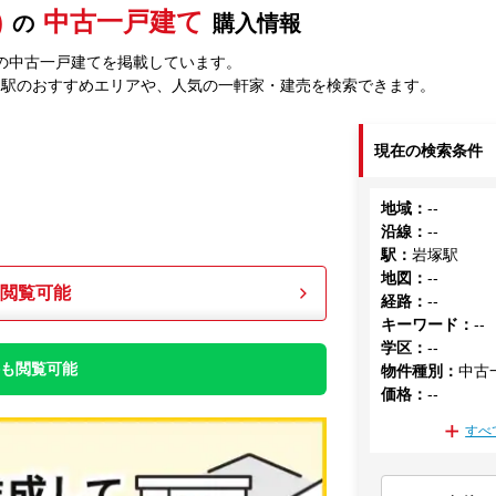
)
中古一戸建て
の
購入情報
の中古一戸建てを掲載しています。
塚駅のおすすめエリアや、人気の一軒家・建売を検索できます。
現在の検索条件
地域
：
--
沿線
：
--
駅
：
岩塚駅
地図
：
--
も閲覧可能
経路
：
--
キーワード
：
--
学区
：
--
件も閲覧可能
物件種別
：
中古
価格
：
--
すべ