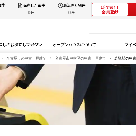
物件
保存した条件
最近見た物件
1分で完了！
0
0
会員登録
件
件
探しのお役立ちマガジン
オープンハウスについて
マイ
名古屋市の中古一戸建て
名古屋市中村区の中古一戸建て
岩塚駅の中