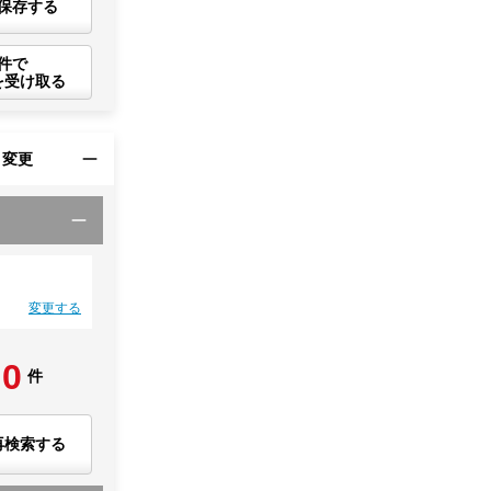
保存する
件で
を受け取る
・変更
変更する
0
件
再検索する