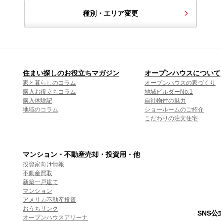
種別・エリア変更
住まい探しのお役立ちマガジン
オープンハウスについて
家と暮らしのコラム
オープンハウスの家づくり
購入お役立ちコラム
地域ビルダーNo.1
購入体験記
自社物件の魅力
地域のコラム
ショールームのご紹介
こだわりの注文住宅
マンション・不動産売却・投資用・他
投資家向け情報
不動産買取
新築一戸建て
マンション
アメリカ不動産投資
おうちリンク
SNS
オープンハウスアリーナ