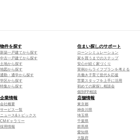
物件を探す
住まい探しのサポート
新築一戸建てから探す
ローンシミュレーション
中古一戸建てから探す
家を買うまでのステップ
土地から探す
安心が続く家づくり
地図から探す
実例からライフプランを考える
通勤・通学から探す
共働き子育て世代を応援
学区から探す
営業スタッフを上手に活用
特集から探す
初めての家探し相談会
個別FP相談
企業情報
店舗情報
会社概要
東京都
サービス一覧
神奈川県
ニュース&トピックス
埼玉県
CMギャラリー
千葉県
採用情報
群馬県
愛知県
大阪府