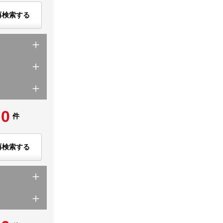
再検索する
0
件
再検索する