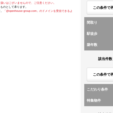
り扱いはございませんので、ご注意ください。
たものとして承ります。
この条件で
す。
「@openhouse-group.com」のドメインを受信できるよ
間取り
駅徒歩
築年数
該当件数
この条件で
こだわり条件
特集物件