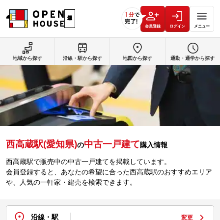
会員登録
ログイン
メニュー
地域から探す
沿線・駅から探す
地図から探す
通勤・通学から探す
西高蔵駅(愛知県)
中古一戸建て
の
購入情報
西高蔵駅で販売中の中古一戸建てを掲載しています。
会員登録すると、あなたの希望に合った西高蔵駅のおすすめエリア
や、人気の一軒家・建売を検索できます。
沿線・駅
変更