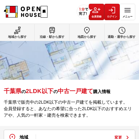
会員登録
ログイン
メニュー
地域から探す
沿線・駅から探す
地図から探す
通勤・通学から探す
千葉県
2LDK以下
中古一戸建て
の
の
購入情報
千葉県で販売中の2LDK以下の中古一戸建てを掲載しています。
会員登録すると、あなたの希望に合った2LDK以下のおすすめエリ
アや、人気の一軒家・建売を検索できます。
地域
変更