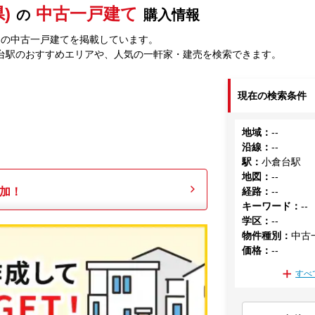
)
中古一戸建て
の
購入情報
中の中古一戸建てを掲載しています。
台駅のおすすめエリアや、人気の一軒家・建売を検索できます。
現在の検索条件
地域
：
--
沿線
：
--
駅
：
小倉台駅
地図
：
--
加！
経路
：
--
キーワード
：
--
学区
：
--
物件種別
：
中古
価格
：
--
すべ