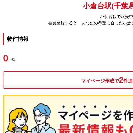
小倉台駅(千葉県
小倉台駅で販売
会員登録すると、あなたの希望に合った小倉
物件情報
0
件
2
マイページ作成で
件追