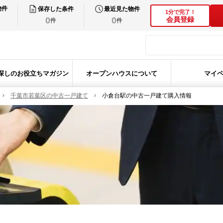
物件
保存した条件
最近見た物件
1分で完了！
0
0
会員登録
件
件
探しのお役立ちマガジン
オープンハウスについて
マイ
千葉市若葉区の中古一戸建て
小倉台駅の中古一戸建て購入情報