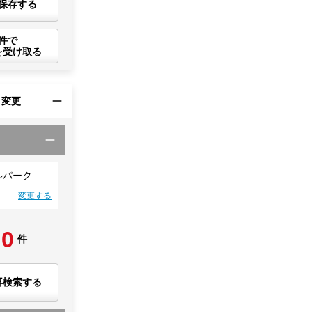
保存する
件で
を受け取る
・変更
ルパーク
変更する
0
件
再検索する