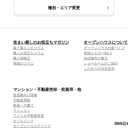
種別・エリア変更
住まい探しのお役立ちマガジン
オープンハウスについて
家と暮らしのコラム
オープンハウスの家づくり
購入お役立ちコラム
地域ビルダーNo.1
購入体験記
自社物件の魅力
地域のコラム
ショールームのご紹介
こだわりの注文住宅
マンション・不動産売却・投資用・他
投資家向け情報
不動産買取
新築一戸建て
マンション
アメリカ不動産投資
おうちリンク
SNS
オープンハウスアリーナ