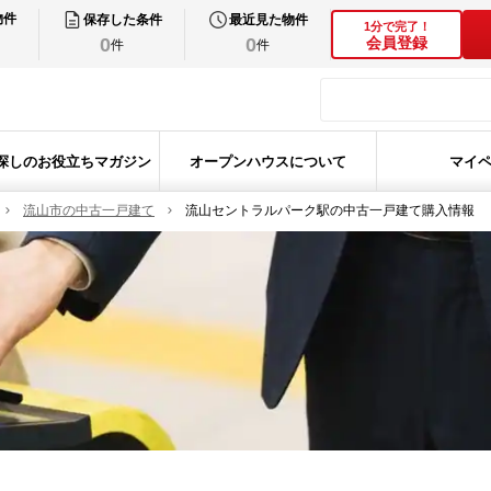
物件
保存した条件
最近見た物件
1分で完了！
0
0
会員登録
件
件
探しのお役立ちマガジン
オープンハウスについて
マイ
流山市の中古一戸建て
流山セントラルパーク駅の中古一戸建て購入情報