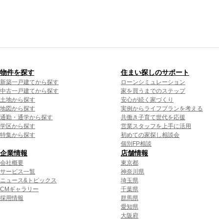
物件を探す
住まい探しのサポート
新築一戸建てから探す
ローンシミュレーション
中古一戸建てから探す
家を買うまでのステップ
土地から探す
安心が続く家づくり
地図から探す
実例からライフプランを考える
通勤・通学から探す
共働き子育て世代を応援
学区から探す
営業スタッフを上手に活用
特集から探す
初めての家探し相談会
個別FP相談
企業情報
店舗情報
会社概要
東京都
サービス一覧
神奈川県
ニュース&トピックス
埼玉県
CMギャラリー
千葉県
採用情報
群馬県
愛知県
大阪府