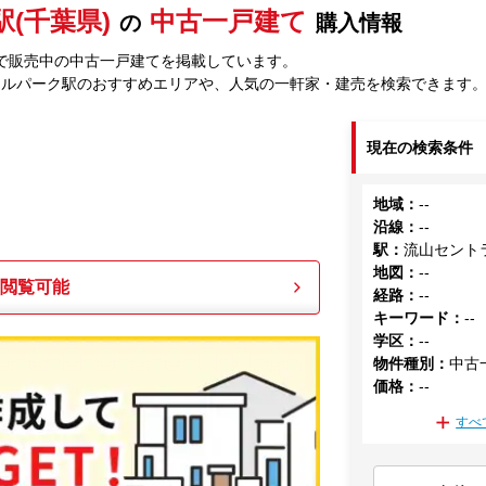
(千葉県)
中古一戸建て
の
購入情報
で販売中の中古一戸建てを掲載しています。
ラルパーク駅のおすすめエリアや、人気の一軒家・建売を検索できます
現在の検索条件
地域
：
--
沿線
：
--
駅
：
流山セント
地図
：
--
も閲覧可能
経路
：
--
キーワード
：
--
学区
：
--
物件種別
：
中古
価格
：
--
すべ