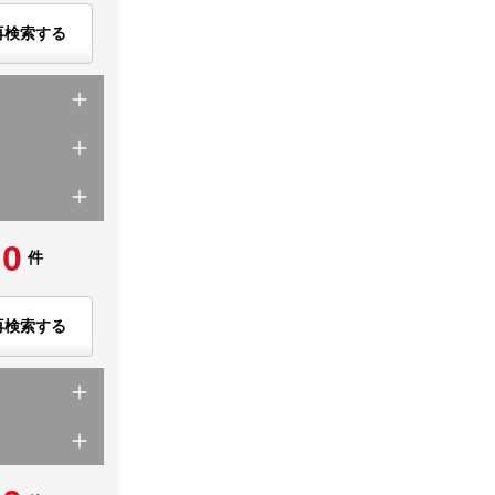
再検索する
0
件
再検索する