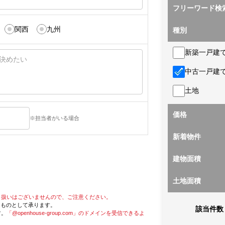
フリーワード検
関西
九州
種別
新築一戸建
中古一戸建
土地
価格
※担当者がいる場合
新着物件
建物面積
土地面積
り扱いはございませんので、ご注意ください。
たものとして承ります。
該当件数
す。
「@openhouse-group.com」のドメインを受信できるよ