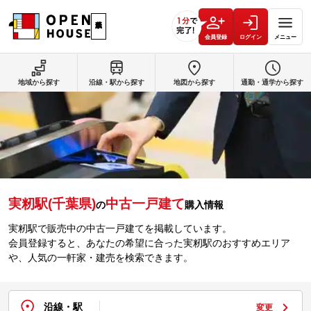
会員登録
ログイン
メニュー
地域から探す
沿線・駅から探す
地図から探す
通勤・通学から探す
実籾駅(千葉県)
中古一戸建て
の
購入情報
実籾駅で販売中の中古一戸建てを掲載しています。
会員登録すると、あなたの希望に合った実籾駅のおすすめエリア
や、人気の一軒家・建売を検索できます。
沿線・駅
変更