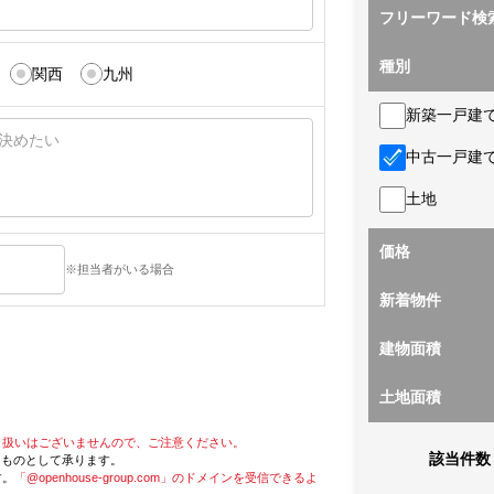
フリーワード検
種別
関西
九州
新築一戸建
中古一戸建
土地
価格
※担当者がいる場合
新着物件
建物面積
土地面積
り扱いはございませんので、ご注意ください。
該当件数
たものとして承ります。
す。
「@openhouse-group.com」のドメインを受信できるよ