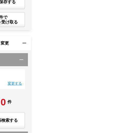
保存する
件で
を受け取る
・変更
変更する
0
件
再検索する