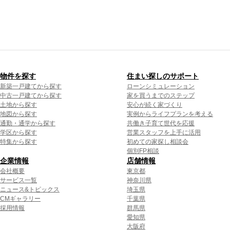
物件を探す
住まい探しのサポート
新築一戸建てから探す
ローンシミュレーション
中古一戸建てから探す
家を買うまでのステップ
土地から探す
安心が続く家づくり
地図から探す
実例からライフプランを考える
通勤・通学から探す
共働き子育て世代を応援
学区から探す
営業スタッフを上手に活用
特集から探す
初めての家探し相談会
個別FP相談
企業情報
店舗情報
会社概要
東京都
サービス一覧
神奈川県
ニュース&トピックス
埼玉県
CMギャラリー
千葉県
採用情報
群馬県
愛知県
大阪府