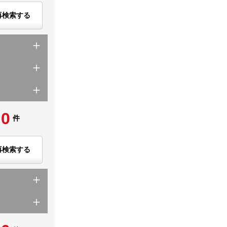
再検索する
0
件
再検索する