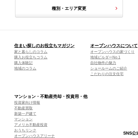
種別・エリア変更
住まい探しのお役立ちマガジン
オープンハウスについて
家と暮らしのコラム
オープンハウスの家づくり
購入お役立ちコラム
地域ビルダーNo.1
購入体験記
自社物件の魅力
地域のコラム
ショールームのご紹介
こだわりの注文住宅
マンション・不動産売却・投資用・他
投資家向け情報
不動産買取
新築一戸建て
マンション
アメリカ不動産投資
おうちリンク
SNS
オープンハウスアリーナ