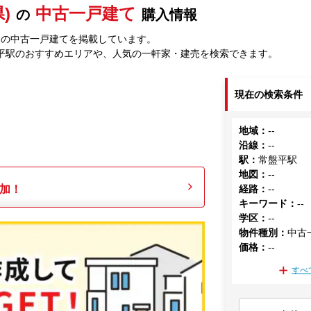
)
中古一戸建て
の
購入情報
中の中古一戸建てを掲載しています。
平駅のおすすめエリアや、人気の一軒家・建売を検索できます。
現在の検索条件
地域
：
--
沿線
：
--
駅
：
常盤平駅
地図
：
--
加！
経路
：
--
キーワード
：
--
学区
：
--
物件種別
：
中古
価格
：
--
すべ