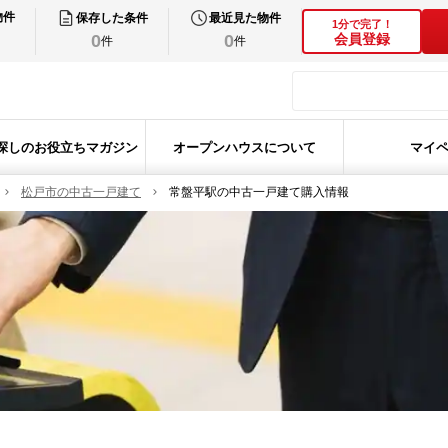
物件
保存した条件
最近見た物件
1分で完了！
0
0
会員登録
件
件
探しのお役立ちマガジン
オープンハウスについて
マイ
松戸市の中古一戸建て
常盤平駅の中古一戸建て購入情報