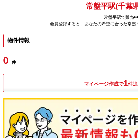
常盤平駅(千葉県
常盤平駅で販売
会員登録すると、あなたの希望に合った常盤
物件情報
0
件
1
マイページ作成で
件追