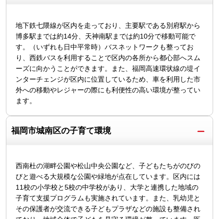
地下鉄七隈線が区内を走っており、主要駅である別府駅から
博多駅までは約14分、天神南駅までは約10分で移動可能で
す。（いずれも日中平常時）バスネットワークも整ってお
り、西鉄バスを利用することで区内の各所から都心部へスム
ーズに向かうことができます。また、福岡高速環状線の堤イ
ンターチェンジが区内に位置しているため、車を利用した市
外への移動やレジャーの際にも利便性の高い環境が整ってい
ます。
福岡市城南区の子育て環境
西南杜の湖畔公園や松山中央公園など、子どもたちがのびの
びと遊べる大規模な公園や緑地が点在しています。区内には
11校の小学校と5校の中学校があり、大学と連携した地域の
子育て支援プログラムも実施されています。また、乳幼児と
その保護者が交流できる子どもプラザなどの施設も整備され