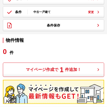
条件
中古一戸建て
変更
条件保存
物件情報
0
件
1
マイページ作成で
件追加！