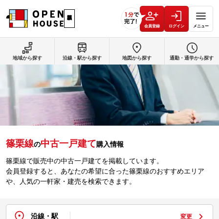
会員登録
ログイン
メニュー
地域から探す
沿線・駅から探す
地図から探す
通勤・通学から探す
篠栗線
中古一戸建て
の
購入情報
篠栗線で販売中の中古一戸建てを掲載しています。
会員登録すると、あなたの希望に合った篠栗線のおすすめエリア
や、人気の一軒家・建売を検索できます。
沿線・駅
変更