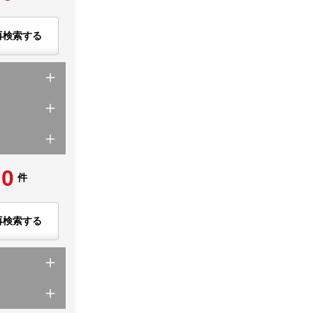
再検索する
0
件
再検索する