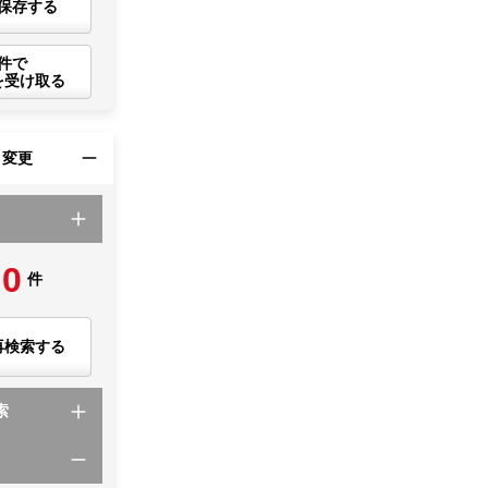
保存する
件で
を受け取る
・変更
0
件
再検索する
索