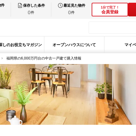
物件
保存した条件
最近見た物件
1分で完了！
0
0
会員登録
件
件
探しのお役立ちマガジン
オープンハウスについて
マイ
福岡県の6,000万円台の中古一戸建て購入情報