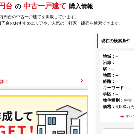
万円台
中古一戸建て
の
購入情報
00万円台
の中古一戸建てを掲載しています。
0万円台
のおすすめエリアや、人気の一軒家・建売を検索できます。
現在の検索条件
地域
：
--
沿線
：
--
駅
：
--
地図
：
--
加！
経路
：
--
キーワード
：
--
学区
：
--
物件種別
：
中古
価格
：
6,000万
すべ