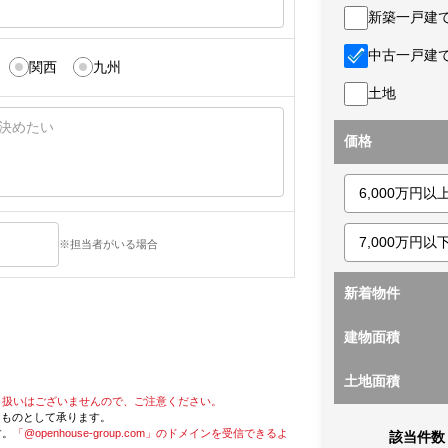
新築一戸建
中古一戸建
関西
九州
土地
価格
※担当者がいる場合
新着物件
建物面積
土地面積
り扱いはございませんので、ご注意ください。
たものとして承ります。
す。
「@openhouse-group.com」のドメインを受信できるよ
該当件数