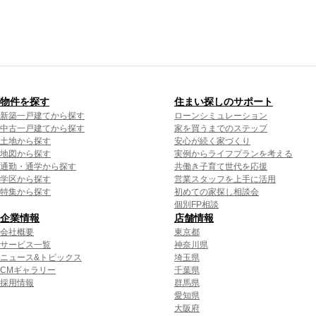
物件を探す
住まい探しのサポート
新築一戸建てから探す
ローンシミュレーション
中古一戸建てから探す
家を買うまでのステップ
土地から探す
安心が続く家づくり
地図から探す
実例からライフプランを考える
通勤・通学から探す
共働き子育て世代を応援
学区から探す
営業スタッフを上手に活用
特集から探す
初めての家探し相談会
個別FP相談
企業情報
店舗情報
会社概要
東京都
サービス一覧
神奈川県
ニュース&トピックス
埼玉県
CMギャラリー
千葉県
採用情報
群馬県
愛知県
大阪府