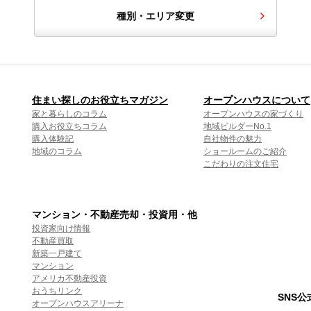
種別・エリア変更
住まい探しのお役立ちマガジン
オープンハウスについて
家と暮らしのコラム
オープンハウスの家づくり
購入お役立ちコラム
地域ビルダーNo.1
購入体験記
自社物件の魅力
地域のコラム
ショールームのご紹介
こだわりの注文住宅
マンション・不動産売却・投資用・他
投資家向け情報
不動産買取
新築一戸建て
マンション
アメリカ不動産投資
おうちリンク
SNS
オープンハウスアリーナ