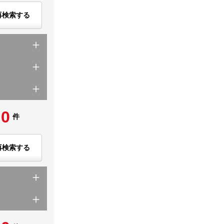
再検索する
0
件
再検索する