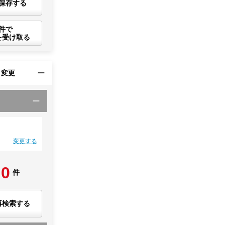
保存する
件で
を受け取る
・変更
変更する
0
件
再検索する