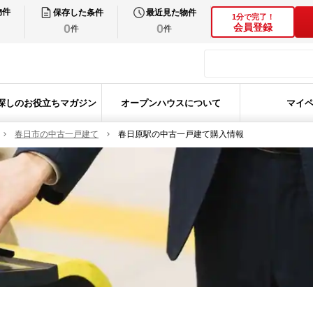
物件
保存した条件
最近見た物件
1分で完了！
0
0
会員登録
件
件
探しのお役立ちマガジン
オープンハウスについて
マイ
春日市の中古一戸建て
春日原駅の中古一戸建て購入情報