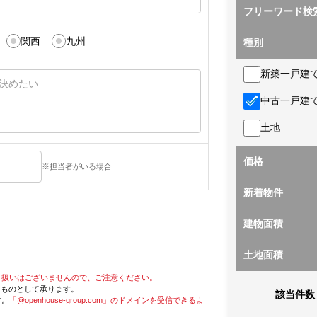
フリーワード検
関西
九州
種別
新築一戸建
中古一戸建
土地
価格
※担当者がいる場合
新着物件
建物面積
土地面積
り扱いはございませんので、ご注意ください。
たものとして承ります。
該当件数
す。
「@openhouse-group.com」のドメインを受信できるよ