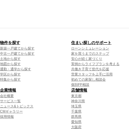
物件を探す
住まい探しのサポート
新築一戸建てから探す
ローンシミュレーション
中古一戸建てから探す
家を買うまでのステップ
土地から探す
安心が続く家づくり
地図から探す
実例からライフプランを考える
通勤・通学から探す
共働き子育て世代を応援
学区から探す
営業スタッフを上手に活用
特集から探す
初めての家探し相談会
個別FP相談
企業情報
店舗情報
会社概要
東京都
サービス一覧
神奈川県
ニュース&トピックス
埼玉県
CMギャラリー
千葉県
採用情報
群馬県
愛知県
大阪府