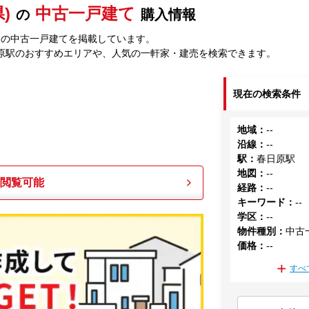
)
中古一戸建て
の
購入情報
中の中古一戸建てを掲載しています。
原駅のおすすめエリアや、人気の一軒家・建売を検索できます。
現在の検索条件
地域
：
--
沿線
：
--
駅
：
春日原駅
地図
：
--
も閲覧可能
経路
：
--
キーワード
：
--
学区
：
--
物件種別
：
中古
価格
：
--
すべ