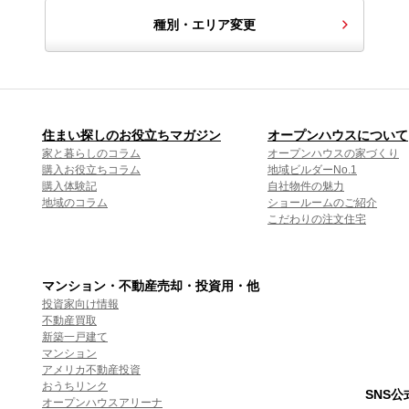
種別・エリア変更
住まい探しのお役立ちマガジン
オープンハウスについて
家と暮らしのコラム
オープンハウスの家づくり
購入お役立ちコラム
地域ビルダーNo.1
購入体験記
自社物件の魅力
地域のコラム
ショールームのご紹介
こだわりの注文住宅
マンション・不動産売却・投資用・他
投資家向け情報
不動産買取
新築一戸建て
マンション
アメリカ不動産投資
おうちリンク
SNS
オープンハウスアリーナ