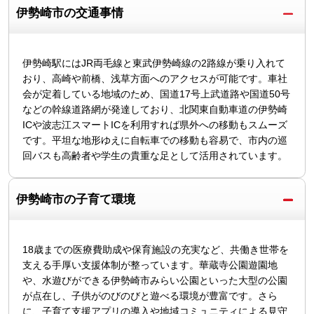
伊勢崎市の交通事情
伊勢崎駅にはJR両毛線と東武伊勢崎線の2路線が乗り入れて
おり、高崎や前橋、浅草方面へのアクセスが可能です。車社
会が定着している地域のため、国道17号上武道路や国道50号
などの幹線道路網が発達しており、北関東自動車道の伊勢崎
ICや波志江スマートICを利用すれば県外への移動もスムーズ
です。平坦な地形ゆえに自転車での移動も容易で、市内の巡
回バスも高齢者や学生の貴重な足として活用されています。
伊勢崎市の子育て環境
18歳までの医療費助成や保育施設の充実など、共働き世帯を
支える手厚い支援体制が整っています。華蔵寺公園遊園地
や、水遊びができる伊勢崎市みらい公園といった大型の公園
が点在し、子供がのびのびと遊べる環境が豊富です。さら
に、子育て支援アプリの導入や地域コミュニティによる見守