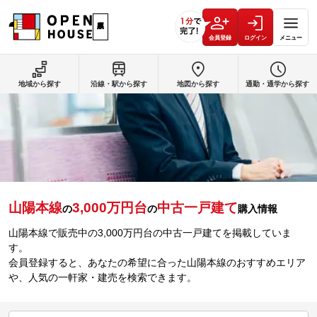
会員登録
ログイン
メニュー
地域から探す
沿線・駅から探す
地図から探す
通勤・通学から探す
山陽本線
3,000万円台
中古一戸建て
の
の
購入情報
山陽本線で販売中の3,000万円台の中古一戸建てを掲載していま
す。
会員登録すると、あなたの希望に合った山陽本線のおすすめエリア
や、人気の一軒家・建売を検索できます。