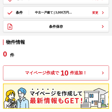
条件
中古一戸建て | 3,000万円…
変更
条件保存
物件情報
0
件
10
マイページ作成で
件追加！