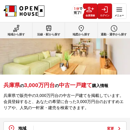
会員登録
ログイン
メニュー
地域から探す
沿線・駅から探す
地図から探す
通勤・通学から探す
兵庫県
3,000万円台
中古一戸建て
の
の
購入情報
兵庫県で販売中の
3,000万円台
の中古一戸建てを掲載しています。
会員登録すると、あなたの希望に合った
3,000万円台
のおすすめエ
リアや、人気の一軒家・建売を検索できます。
地域
変更