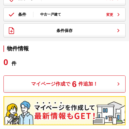
条件
中古一戸建て
変更
条件保存
物件情報
0
件
6
マイページ作成で
件追加！