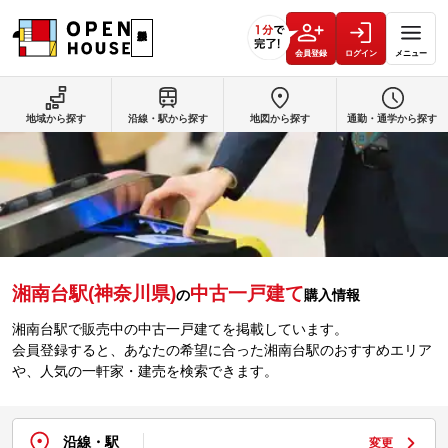
会員登録
ログイン
メニュー
地域から探す
沿線・駅から探す
地図から探す
通勤・通学から探す
湘南台駅(神奈川県)
中古一戸建て
の
購入情報
湘南台駅で販売中の中古一戸建てを掲載しています。
会員登録すると、あなたの希望に合った湘南台駅のおすすめエリア
や、人気の一軒家・建売を検索できます。
沿線・駅
変更