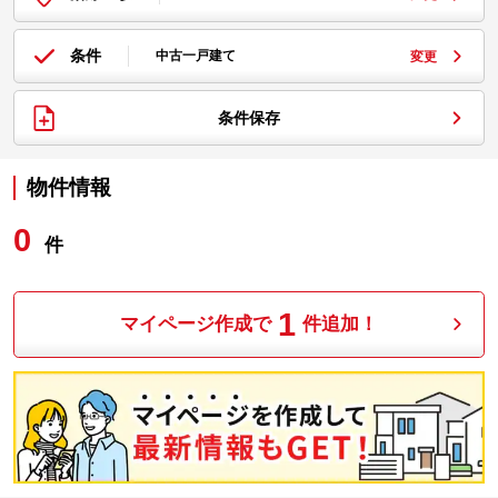
条件
中古一戸建て
変更
条件保存
物件情報
0
件
1
マイページ作成で
件追加！