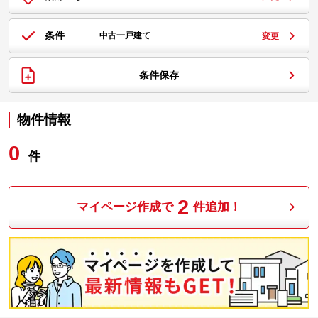
条件
中古一戸建て
変更
条件保存
物件情報
0
件
2
マイページ作成で
件追加！