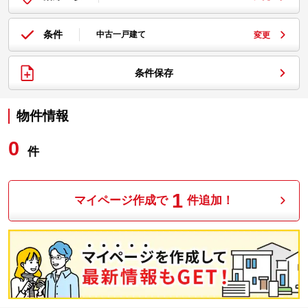
条件
中古一戸建て
変更
条件保存
物件情報
0
件
1
マイページ作成で
件追加！