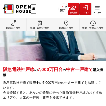
会員登録
ログイン
メニュー
地域から探す
沿線・駅から探す
地図から探す
通勤・通学から探す
阪急電鉄神戸線
7,000万円台
中古一戸建て
の
の
購入情
報
阪急電鉄神戸線で販売中の7,000万円台の中古一戸建てを掲載して
います。
会員登録すると、あなたの希望に合った阪急電鉄神戸線のおすすめ
エリアや、人気の一軒家・建売を検索できます。