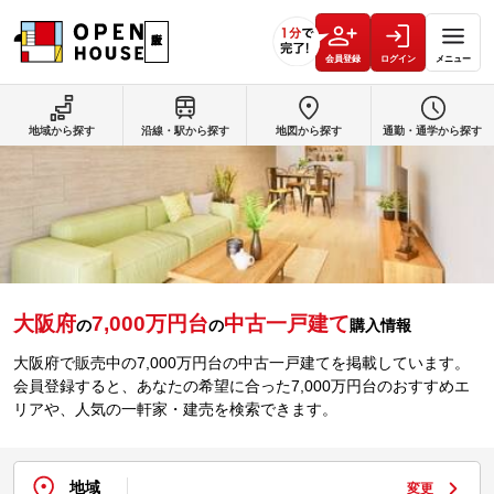
会員登録
ログイン
メニュー
地域から探す
沿線・駅から探す
地図から探す
通勤・通学から探す
大阪府
7,000万円台
中古一戸建て
の
の
購入情報
大阪府で販売中の
7,000万円台
の中古一戸建てを掲載しています。
会員登録すると、あなたの希望に合った
7,000万円台
のおすすめエ
リアや、人気の一軒家・建売を検索できます。
地域
変更