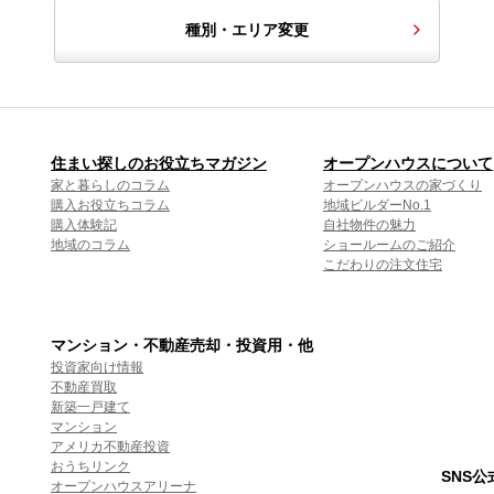
種別・エリア変更
住まい探しのお役立ちマガジン
オープンハウスについて
家と暮らしのコラム
オープンハウスの家づくり
購入お役立ちコラム
地域ビルダーNo.1
購入体験記
自社物件の魅力
地域のコラム
ショールームのご紹介
こだわりの注文住宅
マンション・不動産売却・投資用・他
投資家向け情報
不動産買取
新築一戸建て
マンション
アメリカ不動産投資
おうちリンク
SNS
オープンハウスアリーナ