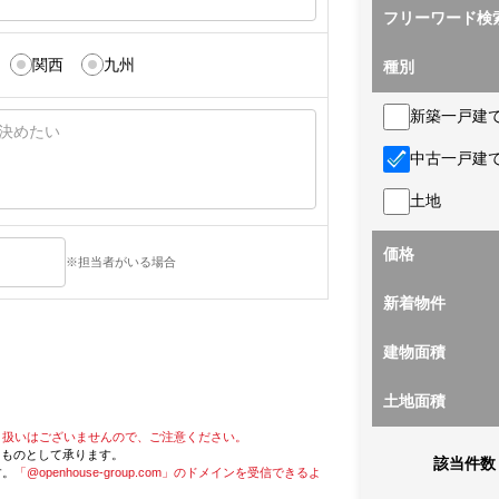
フリーワード検
関西
九州
種別
新築一戸建
中古一戸建
土地
価格
※担当者がいる場合
新着物件
建物面積
土地面積
り扱いはございませんので、ご注意ください。
たものとして承ります。
該当件数
す。
「@openhouse-group.com」のドメインを受信できるよ