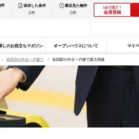
物件
保存した条件
最近見た物件
1分で完了！
0
0
会員登録
件
件
探しのお役立ちマガジン
オープンハウスについて
マイ
吹田市の中古一戸建て
吹田駅の中古一戸建て購入情報