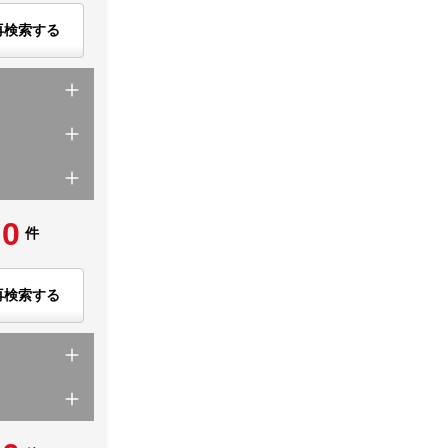
再検索する
0
件
再検索する