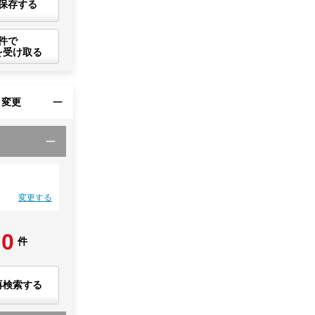
保存する
件で
を受け取る
・変更
変更する
0
件
再検索する