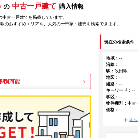
)
中古一戸建て
の
購入情報
の中古一戸建てを掲載しています。
田駅のおすすめエリアや、人気の一軒家・建売を検索できます。
現在の検索条件
地域
：
--
沿線
：
--
駅
：
吹田駅
地図
：
--
も閲覧可能
経路
：
--
キーワード
：
--
学区
：
--
物件種別
：
中古
価格
：
--
すべ