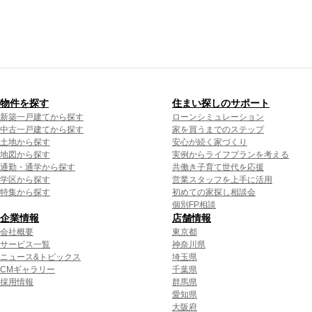
物件を探す
住まい探しのサポート
新築一戸建てから探す
ローンシミュレーション
中古一戸建てから探す
家を買うまでのステップ
土地から探す
安心が続く家づくり
地図から探す
実例からライフプランを考える
通勤・通学から探す
共働き子育て世代を応援
学区から探す
営業スタッフを上手に活用
特集から探す
初めての家探し相談会
個別FP相談
企業情報
店舗情報
会社概要
東京都
サービス一覧
神奈川県
ニュース&トピックス
埼玉県
CMギャラリー
千葉県
採用情報
群馬県
愛知県
大阪府