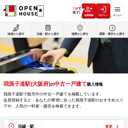
会員登録
ログイン
メニュー
地域から探す
沿線・駅から探す
地図から探す
通勤・通学から探す
我孫子道駅(大阪府)
中古一戸建て
の
購入情報
我孫子道駅で販売中の中古一戸建てを掲載しています。
会員登録すると、あなたの希望に合った我孫子道駅のおすすめエリ
アや、人気の一軒家・建売を検索できます。
沿線・駅
変更