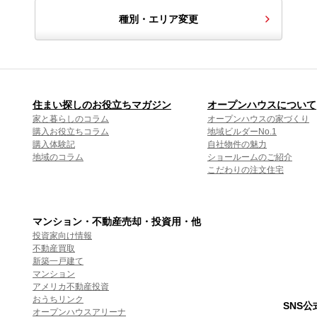
種別・エリア変更
住まい探しのお役立ちマガジン
オープンハウスについて
家と暮らしのコラム
オープンハウスの家づくり
購入お役立ちコラム
地域ビルダーNo.1
購入体験記
自社物件の魅力
地域のコラム
ショールームのご紹介
こだわりの注文住宅
マンション・不動産売却・投資用・他
投資家向け情報
不動産買取
新築一戸建て
マンション
アメリカ不動産投資
おうちリンク
SNS
オープンハウスアリーナ