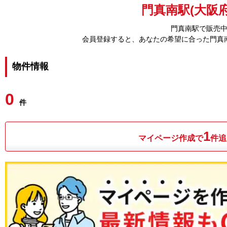
門真南駅(大阪府
門真南駅で販売
会員登録すると、あなたの希望に合った門真
物件情報
0
件
1
マイページ作成で
件追