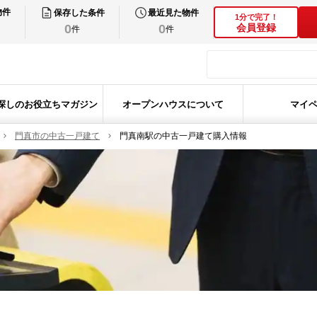
物件
保存した条件
最近見た物件
1分で完了！
0
0
会員登録
件
件
探しのお役立ちマガジン
オープンハウスについて
マイ
門真市の中古一戸建て
門真南駅の中古一戸建て購入情報