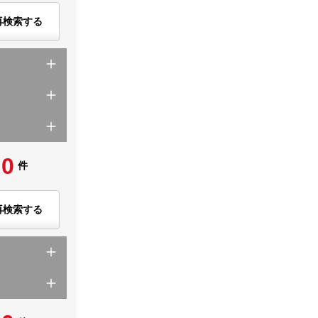
再検索する
0
件
再検索する