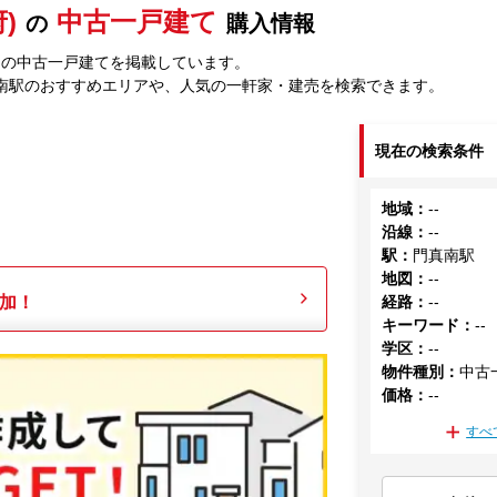
)
中古一戸建て
の
購入情報
中の中古一戸建てを掲載しています。
南駅のおすすめエリアや、人気の一軒家・建売を検索できます。
現在の検索条件
地域
：
--
沿線
：
--
駅
：
門真南駅
地図
：
--
加！
経路
：
--
キーワード
：
--
学区
：
--
物件種別
：
中古
価格
：
--
すべ