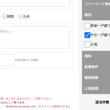
フリーワード検
種別
関西
九州
新築一戸建
中古一戸建
土地
価格
※担当者がいる場合
新着物件
建物面積
土地面積
り扱いはございませんので、ご注意ください。
該当件数
たものとして承ります。
す。
「@openhouse-group.com」のドメインを受信できるよ