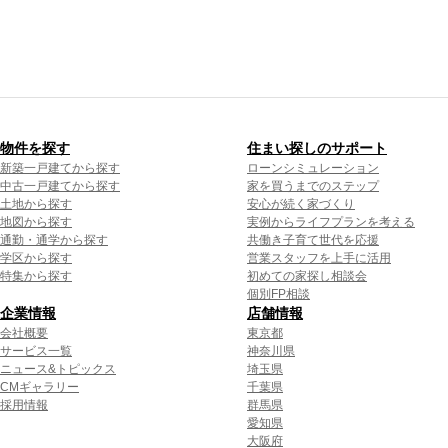
物件を探す
住まい探しのサポート
新築一戸建てから探す
ローンシミュレーション
中古一戸建てから探す
家を買うまでのステップ
土地から探す
安心が続く家づくり
地図から探す
実例からライフプランを考える
通勤・通学から探す
共働き子育て世代を応援
学区から探す
営業スタッフを上手に活用
特集から探す
初めての家探し相談会
個別FP相談
企業情報
店舗情報
会社概要
東京都
サービス一覧
神奈川県
ニュース&トピックス
埼玉県
CMギャラリー
千葉県
採用情報
群馬県
愛知県
大阪府