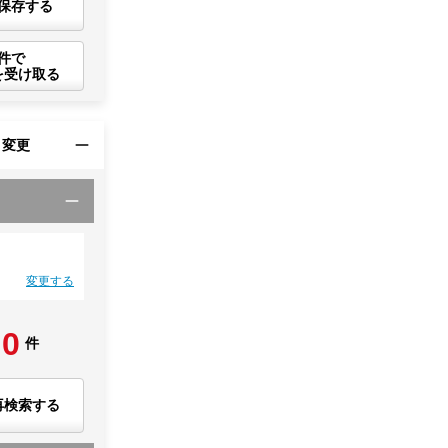
保存する
件で
を受け取る
・変更
変更する
0
件
再検索する