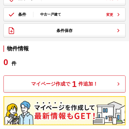
条件
中古一戸建て
変更
条件保存
物件情報
0
件
1
マイページ作成で
件追加！