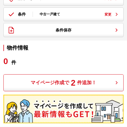
条件
中古一戸建て
変更
条件保存
物件情報
0
件
2
マイページ作成で
件追加！