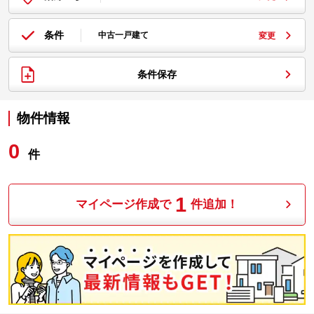
条件
中古一戸建て
変更
条件保存
物件情報
0
件
1
マイページ作成で
件追加！