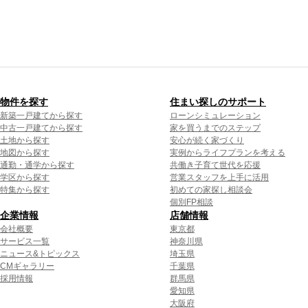
物件を探す
住まい探しのサポート
新築一戸建てから探す
ローンシミュレーション
中古一戸建てから探す
家を買うまでのステップ
土地から探す
安心が続く家づくり
地図から探す
実例からライフプランを考える
通勤・通学から探す
共働き子育て世代を応援
学区から探す
営業スタッフを上手に活用
特集から探す
初めての家探し相談会
個別FP相談
企業情報
店舗情報
会社概要
東京都
サービス一覧
神奈川県
ニュース&トピックス
埼玉県
CMギャラリー
千葉県
採用情報
群馬県
愛知県
大阪府