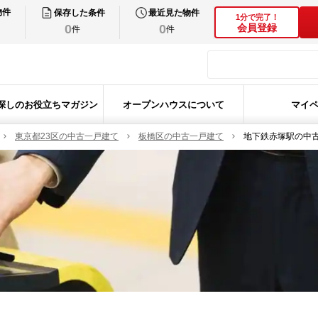
物件
保存した条件
最近見た物件
1分で完了！
0
0
会員登録
件
件
探しのお役立ちマガジン
オープンハウスについて
マイ
東京都23区の中古一戸建て
板橋区の中古一戸建て
地下鉄赤塚駅の中