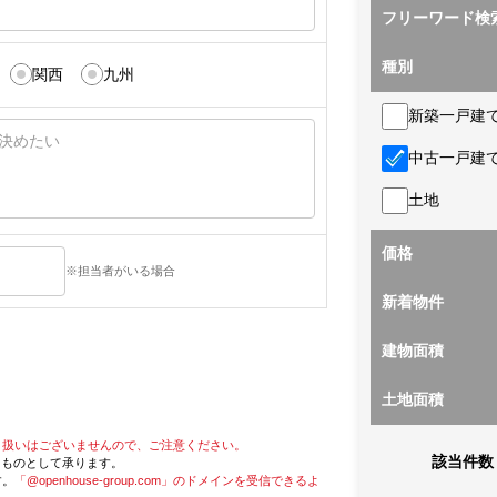
フリーワード検
種別
関西
九州
新築一戸建
中古一戸建
土地
価格
※担当者がいる場合
新着物件
建物面積
土地面積
り扱いはございませんので、ご注意ください。
該当件数
たものとして承ります。
す。
「@openhouse-group.com」のドメインを受信できるよ