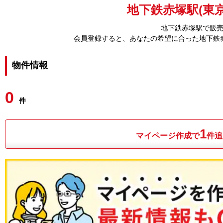
地下鉄赤塚駅(東京
地下鉄赤塚駅で販
会員登録すると、あなたの希望に合った地下鉄
物件情報
0
件
1
マイページ作成で
件追