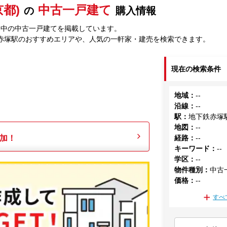
都)
中古一戸建て
の
購入情報
売中の中古一戸建てを掲載しています。
赤塚駅のおすすめエリアや、人気の一軒家・建売を検索できます。
現在の検索条件
地域
：
--
沿線
：
--
駅
：
地下鉄赤塚
地図
：
--
加！
経路
：
--
キーワード
：
--
学区
：
--
物件種別
：
中古
価格
：
--
すべ