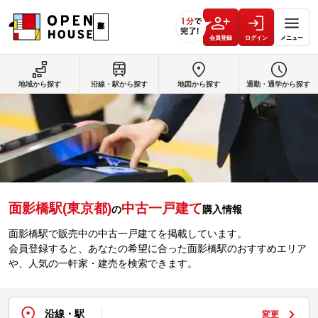
会員登録
ログイン
メニュー
地域から探す
沿線・駅から探す
地図から探す
通勤・通学から探す
面影橋駅(東京都)
中古一戸建て
の
購入情報
面影橋駅で販売中の中古一戸建てを掲載しています。
会員登録すると、あなたの希望に合った面影橋駅のおすすめエリア
や、人気の一軒家・建売を検索できます。
沿線・駅
変更