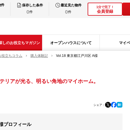
物件
保存した条件
最近見た物件
1分で完了！
0
0
会員登録
件
件
探しのお役立ちマガジン
オープンハウスについて
マイ
お役立ちコラム
購入体験記
Vol.18 東京都江戸川区 A様
テリアが光る、明るい角地のマイホーム。
シェア：
様プロフィール