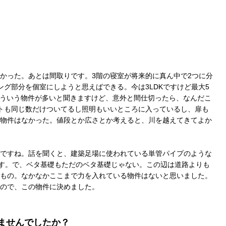
かった。あとは間取りです。3階の寝室が将来的に真ん中で2つに分
グ部分を個室にしようと思えばできる。今は3LDKですけど最大5
そういう物件が多いと聞きますけど、意外と間仕切ったら、なんだこ
トも同じ数だけついてるし照明もいいところに入っているし、扉も
物件はなかった。値段とか広さとか考えると、川を越えてきてよか
ですね。話を聞くと、建築足場に使われている単管パイプのような
です。で、ベタ基礎もただのベタ基礎じゃない。この辺は道路よりも
もの。なかなかここまで力を入れている物件はないと思いました。
ので、この物件に決めました。
ませんでしたか？