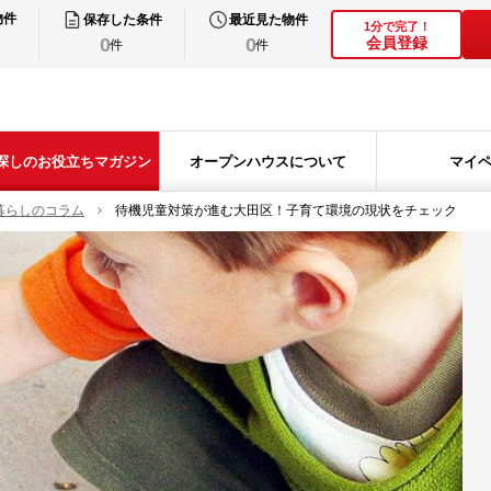
物件
保存した条件
最近見た物件
1分で完了！
0
0
会員登録
件
件
探しのお役立ちマガジン
オープンハウスについて
マイ
暮らしのコラム
待機児童対策が進む大田区！子育て環境の現状をチェック