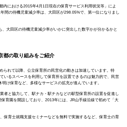
都内における2015年4月1日現在の保育サービス利用状況等」によ
の1年間の待機児童減少率は、大田区が298.05%で、第一位になりまし
見ても、大田区の待機児童減少率がいかに突出した数字かが分かるかと
京都の取り組みをご紹介
が認められて以降、公立保育所の民営化の動きは加速しています。特
ているスペースを利用して保育所を設置できるのは魅力的で、民営
休明け保育など、多様なサービスの拡充が進んでいます。
業者と協力して、駅ナカ・駅チカなどの駅型保育所の設置を促進し
型保育園を開設しており、2013年には、JR山手線沿線で初めて「大
、保育士就職支援セミナーなどを無料で実施するなど、保育士の育