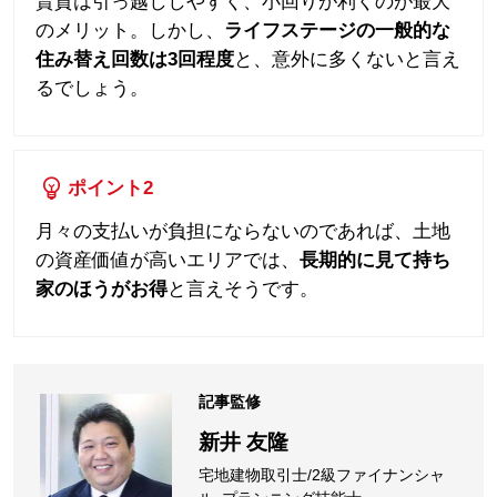
賃貸は引っ越ししやすく、小回りが利くのが最大
のメリット。しかし、
ライフステージの一般的な
住み替え回数は3回程度
と、意外に多くないと言え
るでしょう。
ポイント
2
月々の支払いが負担にならないのであれば、土地
の資産価値が高いエリアでは、
長期的に見て持ち
家のほうがお得
と言えそうです。
記事監修
新井 友隆
宅地建物取引士/2級ファイナンシャ