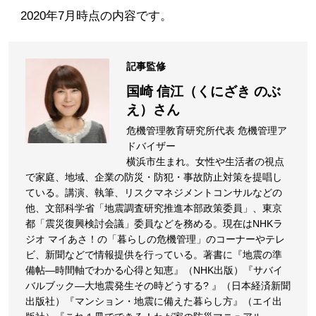
2020年7月時点の内容です。
記事監修
国崎 信江（くにざき のぶ
え）
さん
危機管理教育研究所代表 危機管理ア
ドバイザー
横浜市生まれ。女性や生活者の視点
で家庭、地域、企業の防災・防犯・事故防止対策を提唱し
ている。講演、執筆、リスクマネジメントコンサルなどの
他、文部科学省「地震調査研究推進本部政策委員」、東京
都「震災復興検討会議」委員などを務める。現在はNHKラ
ジオ マイあさ！の「暮らしの危機管理」のコーナーやテレ
ビ、新聞などで情報提供を行っている。著書に『地震の準
備帖―時間軸でわかる心得と知恵』（NHK出版）『サバイ
バルブック―大地震発生その時どうする? 』（日本経済新聞
出版社）『マンション・地震に備えた暮らし方』（エイ出