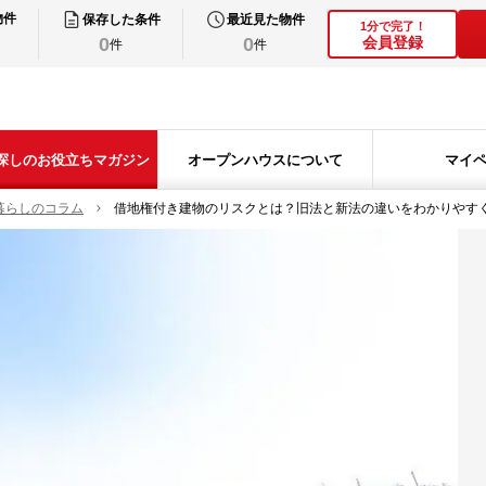
物件
保存した条件
最近見た物件
1分で完了！
0
0
会員登録
件
件
探しのお役立ちマガジン
オープンハウスについて
マイ
暮らしのコラム
借地権付き建物のリスクとは？旧法と新法の違いをわかりやす