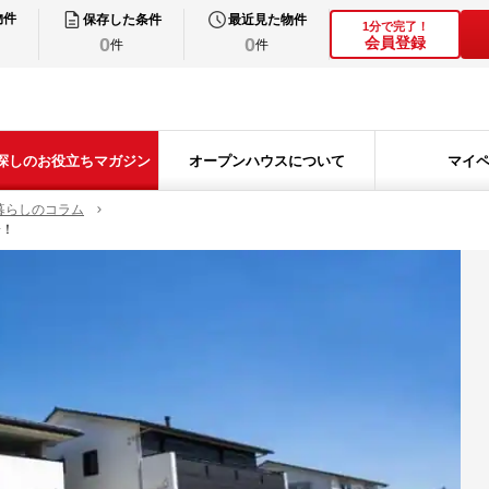
物件
保存した条件
最近見た物件
1分で完了！
0
0
会員登録
件
件
探しのお役立ちマガジン
オープンハウスについて
マイ
暮らしのコラム
介！