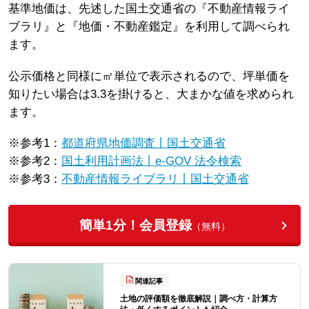
基準地価は、先述した国土交通省の『不動産情報ライ
ブラリ』と『地価・不動産鑑定』を利用して調べられ
ます。
公示価格と同様に㎡単位で表示されるので、坪単価を
知りたい場合は3.3を掛けると、大まかな値を求められ
ます。
※参考1：
都道府県地価調査丨国土交通省
※参考2：
国土利用計画法丨e-GOV 法令検索
※参考3：
不動産情報ライブラリ丨国土交通省
簡単1分！会員登録
（無料）
関連記事
土地の評価額を徹底解説｜調べ方・計算方