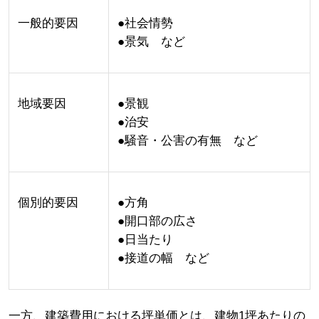
一般的要因
●社会情勢
●景気 など
地域要因
●景観
●治安
●騒音・公害の有無 など
個別的要因
●方角
●開口部の広さ
●日当たり
●接道の幅 など
一方、建築費用における坪単価とは、建物1坪あたりの