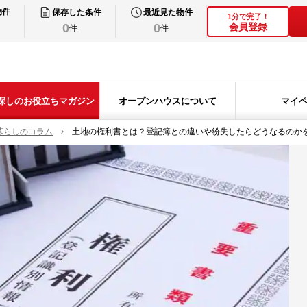
物件
保存した条件
最近見た物件
1分で完了！
0
0
会員登録
件
件
探しのお役立ちマガジン
オープンハウスについて
マイ
暮らしのコラム
土地の権利書とは？登記簿との違いや紛失したらどうなるのか