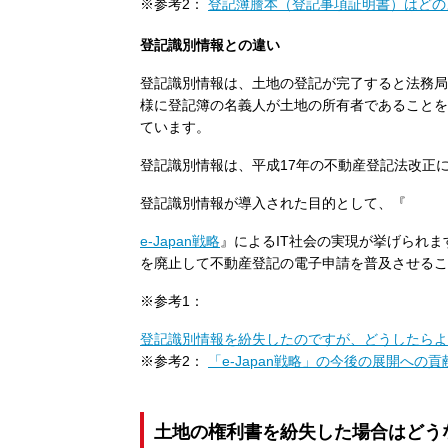
※参考2：
登記簿謄本（登記事項証明書）はどの
登記識別情報との違い
登記識別情報は、土地の登記が完了すると法務局
様に登記簿の名義人が土地の所有者であることを
ています。
登記識別情報は、平成17年の不動産登記法改正
登記識別情報が導入された目的として、『
e-Japan戦略
』によるIT社会の実現が挙げられ
を廃止して不動産登記の電子申請を普及させるこ
※参考1：
登記識別情報を紛失したのですが、どうしたらよ
※参考2：
「e-Japan戦略」の今後の展開への
土地の権利書を紛失した場合はどう