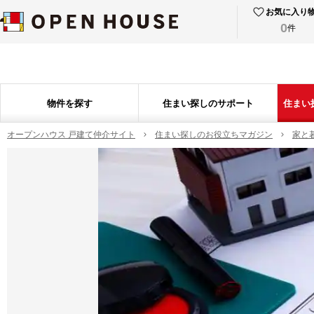
お気に入り
0
件
物件を探す
住まい探しのサポート
住まい
オープンハウス 戸建て仲介サイト
住まい探しのお役立ちマガジン
家と