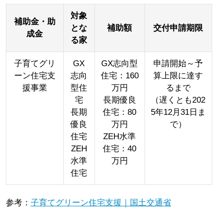
対象
補助金・助
とな
補助額
交付申請期限
成金
る家
子育てグリ
GX
GX志向型
申請開始～予
ーン住宅支
志向
住宅：160
算上限に達す
援事業
型住
万円
るまで
宅
長期優良
（遅くとも202
長期
住宅：80
5年12月31日ま
優良
万円
で）
住宅
ZEH水準
ZEH
住宅：40
水準
万円
住宅
参考：
子育てグリーン住宅支援｜国土交通省