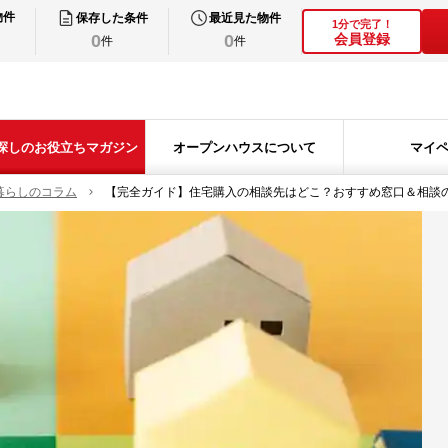
物件
保存した条件
最近見た物件
1分で完了！
0
0
会員登録
件
件
探しのお役立ちマガジン
オープンハウスについて
マイ
暮らしのコラム
【完全ガイド】住宅購入の相談先はどこ？おすすめ窓口＆相談