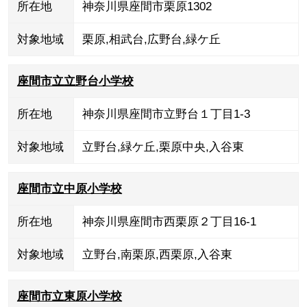
所在地
神奈川県座間市栗原1302
対象地域
栗原
,
相武台
,
広野台
,
緑ケ丘
座間市立立野台小学校
所在地
神奈川県座間市立野台１丁目1-3
対象地域
立野台
,
緑ケ丘
,
栗原中央
,
入谷東
座間市立中原小学校
所在地
神奈川県座間市西栗原２丁目16-1
対象地域
立野台
,
南栗原
,
西栗原
,
入谷東
座間市立東原小学校