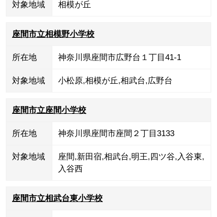
対象地域
相模が丘
座間市立相模野小学校
所在地
神奈川県座間市広野台１丁目41-1
対象地域
小松原
,
相模が丘
,
相武台
,
広野台
座間市立座間小学校
所在地
神奈川県座間市座間２丁目3133
対象地域
座間
,
新田宿
,
相武台
,
明王
,
四ツ谷
,
入谷東
,
入谷西
座間市立相武台東小学校