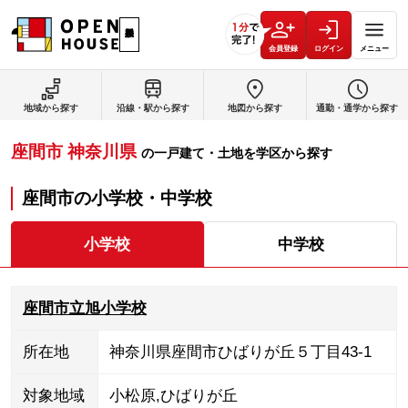
会員登録
ログイン
メニュー
地域から探す
沿線・駅から探す
地図から探す
通勤・通学から探す
座間市
神奈川県
の
一戸建て・土地を学区から探す
座間市
の
小学校・中学校
小学校
中学校
座間市立旭小学校
所在地
神奈川県座間市ひばりが丘５丁目43-1
対象地域
小松原
,
ひばりが丘