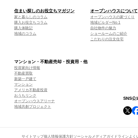
住まい探しのお役立ちマガジン
オープンハウスについて
家と暮らしのコラム
オープンハウスの家づくり
購入お役立ちコラム
地域ビルダーNo.1
購入体験記
自社物件の魅力
地域のコラム
ショールームのご紹介
こだわりの注文住宅
マンション・不動産売却・投資用・他
投資家向け情報
不動産買取
新築一戸建て
マンション
アメリカ不動産投資
おうちリンク
SNS
オープンハウスアリーナ
地域共創プロジェクト
サイトマップ
個人情報保護方針
ソーシャルメディアガイドライン
よく