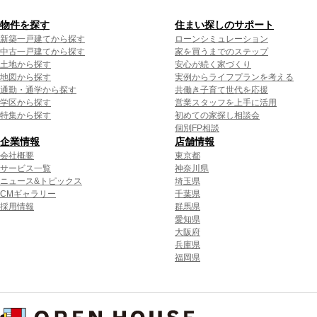
物件を探す
住まい探しのサポート
新築一戸建てから探す
ローンシミュレーション
中古一戸建てから探す
家を買うまでのステップ
土地から探す
安心が続く家づくり
地図から探す
実例からライフプランを考える
通勤・通学から探す
共働き子育て世代を応援
学区から探す
営業スタッフを上手に活用
特集から探す
初めての家探し相談会
個別FP相談
企業情報
店舗情報
会社概要
東京都
サービス一覧
神奈川県
ニュース&トピックス
埼玉県
CMギャラリー
千葉県
採用情報
群馬県
愛知県
大阪府
兵庫県
福岡県