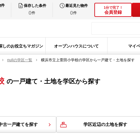
物件
保存した条件
最近見た物件
1分で完了！
0
0
会員登録
件
件
探しのお役立ちマガジン
オープンハウスについて
マイ
nullの学区一覧
横浜市立上萱田小学校の学区から一戸建て・土地を探す
校
の
一戸建て・土地を学区から探す
中古一戸建てを探す
学区近辺の土地を探す