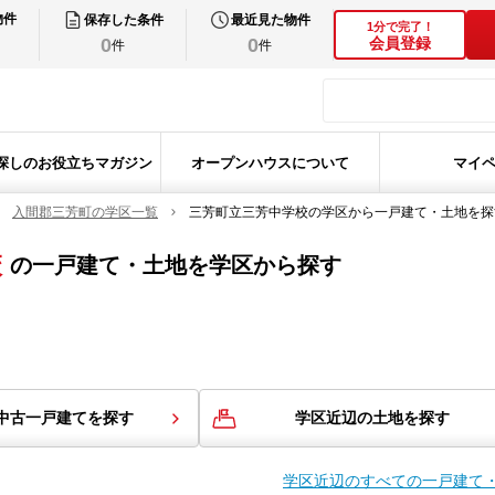
物件
保存した条件
最近見た物件
1分で完了！
0
0
会員登録
件
件
探しのお役立ちマガジン
オープンハウスについて
マイ
入間郡三芳町の学区一覧
三芳町立三芳中学校の学区から一戸建て・土地を探
校
の
一戸建て・土地を学区から探す
中古一戸建てを探す
学区近辺の土地を探す
学区近辺のすべての一戸建て