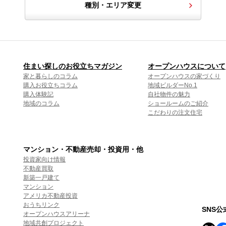
種別・エリア変更
住まい探しのお役立ちマガジン
オープンハウスについて
家と暮らしのコラム
オープンハウスの家づくり
購入お役立ちコラム
地域ビルダーNo.1
購入体験記
自社物件の魅力
地域のコラム
ショールームのご紹介
こだわりの注文住宅
マンション・不動産売却・投資用・他
投資家向け情報
不動産買取
新築一戸建て
マンション
アメリカ不動産投資
おうちリンク
SNS
オープンハウスアリーナ
地域共創プロジェクト