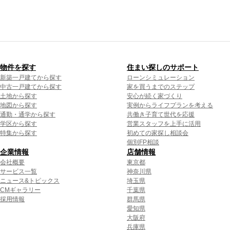
物件を探す
住まい探しのサポート
新築一戸建てから探す
ローンシミュレーション
中古一戸建てから探す
家を買うまでのステップ
土地から探す
安心が続く家づくり
地図から探す
実例からライフプランを考える
通勤・通学から探す
共働き子育て世代を応援
学区から探す
営業スタッフを上手に活用
特集から探す
初めての家探し相談会
個別FP相談
企業情報
店舗情報
会社概要
東京都
サービス一覧
神奈川県
ニュース&トピックス
埼玉県
CMギャラリー
千葉県
採用情報
群馬県
愛知県
大阪府
兵庫県